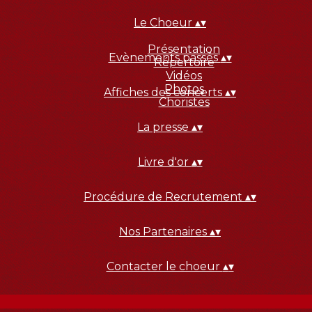
Le Choeur
▴
▾
Présentation
Evènements passés
▴
▾
Répertoire
Vidéos
Photos
Affiches des concerts
▴
▾
Choristes
La presse
▴
▾
Livre d'or
▴
▾
Procédure de Recrutement
▴
▾
Nos Partenaires
▴
▾
Contacter le choeur
▴
▾