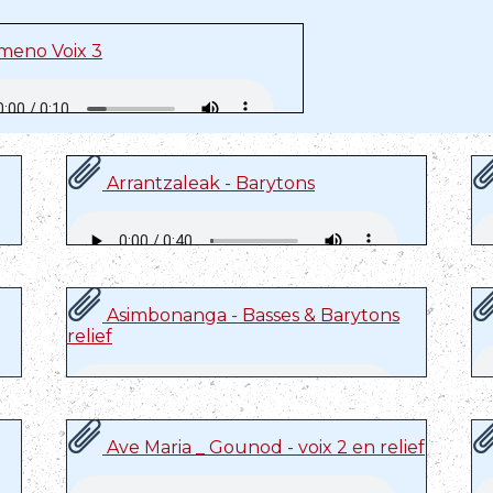
eno Voix 3
Arrantzaleak - Barytons
Asimbonanga - Basses & Barytons
relief
Ave Maria _ Gounod - voix 2 en relief