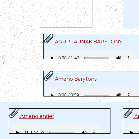
AGUR JAUNAK BARYTONS
Ameno Barytons
Ameno entier
Am