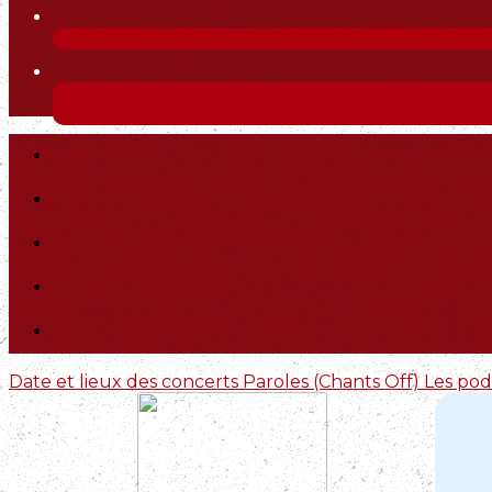
Date et lieux des concerts
Paroles (Chants Off)
Les pod